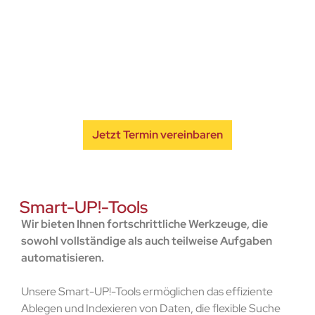
Präsentationstermin.
Workflow-, Ablage- und Suchtechnologien bekommt
jeder zur richtigen Zeit die Information, die er braucht,
Mit unserem Remote-Konferenz-Tool können wir
um seine Arbeit erfolgreich zu erledigen.
Ihnen direkt auf den Bildschirm die
beeindruckende Funktionsweise unserer Smart-
UP!-Tools demonstrieren und über die Vorteile für
Ihr Unternehmen sprechen.
Jetzt Termin vereinbaren
Smart-UP!-Tools
Wir bieten Ihnen fortschrittliche Werkzeuge, die
sowohl vollständige als auch teilweise Aufgaben
automatisieren.
Unsere Smart-UP!-Tools ermöglichen das effiziente
Ablegen und Indexieren von Daten, die flexible Suche