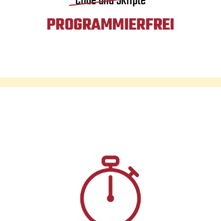
Team zu echten Helfern, um die Transformation von
innen heraus erfolgreich zu gestalten.
Programmierfreiheit
Ihre bewährten Systeme bleiben unberührt. Ohne
Programmieraufwand werden unsere „Helfer“ auf Ihre
Prozesse angepasst. So öffnen Sie, zum Beispiel, zum
Suchen einer Auftragsinformation nicht Ihr ERP-
System, sondern suchen über eine Textmarkierung
(z.B. Kundenname) und eine frei wählbare
Tastenkombination aus dem aktiven Office- oder