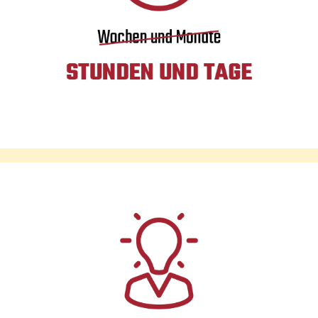
Branchen-Programm die spezifische Information.
Zeitgewinn
Mit uns sind Sie auf der sicheren Seite. Zum einen
setzen Sie Ihr Team nicht dem zusätzlichen Stress aus,
an langen Schulungen teilzunehmen. Zum anderen
Sparen Sie jede Menge Geld. Durch die Modulare
Funktionsweise sind unsere Smart-UP!-Tools in kurzer