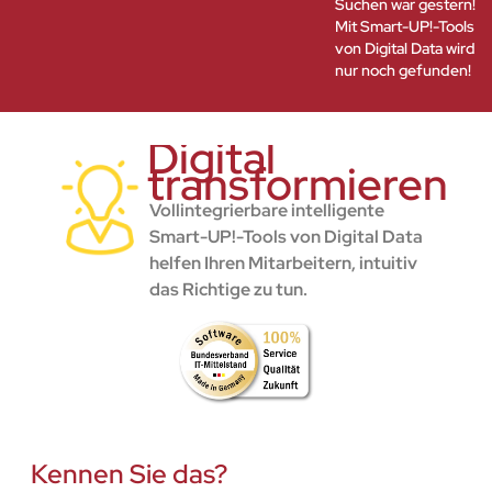
Suchen war gestern!
Mit Smart-UP!-Tools
von Digital Data wird
nur noch gefunden!
Digital
transformieren
Vollintegrierbare intelligente
Smart-UP!-Tools von Digital Data
helfen Ihren Mitarbeitern, intuitiv
das Richtige zu tun.
Kennen Sie das?