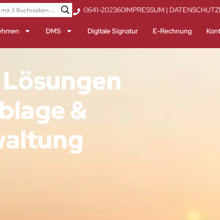
0641-202360
IMPRESSUM
|
DATENSCHUTZ
ehmen
DMS
Digitale Signatur
E-Rechnung
Kont
e Lösungen
Ablage &
waltung