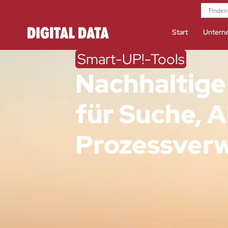
Start
Untern
Smart-UP!-Tools
Nachhaltig
für Suche, 
Prozessver