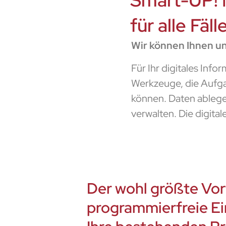
Smart-UP! M
für alle Fäll
Wir können Ihnen u
Für Ihr digitales Inf
Werkzeuge, die Aufgab
können. Daten ablegen
verwalten. Die digita
Der wohl größte Vorte
programmierfreie Ei