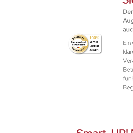
Der
Aug
auc
Ein
kla
Ver
Bet
funk
Begl